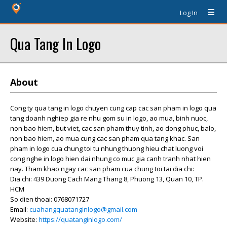
Log In
Qua Tang In Logo
About
Cong ty qua tang in logo chuyen cung cap cac san pham in logo qua
tang doanh nghiep gia re nhu gom su in logo, ao mua, binh nuoc,
non bao hiem, but viet, cac san pham thuy tinh, ao dong phuc, balo,
non bao hiem, ao mua cung cac san pham qua tang khac. San
pham in logo cua chung toi tu nhung thuong hieu chat luong voi
cong nghe in logo hien dai nhung co muc gia canh tranh nhat hien
nay. Tham khao ngay cac san pham cua chung toi tai dia chi:
Dia chi: 439 Duong Cach Mang Thang 8, Phuong 13, Quan 10, TP.
HCM
So dien thoai: 0768071727
Email:
cuahangquatanginlogo@gmail.com
Website:
https://quatanginlogo.com/